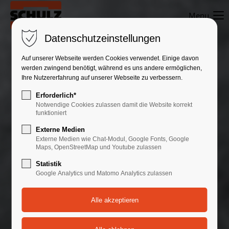
Menu
Der Eintrag "offcanvas-col1" existiert leider nicht.
Datenschutzeinstellungen
Der Eintrag "offcanvas-col2" existiert leider nicht.
Auf unserer Webseite werden Cookies verwendet. Einige davon
werden zwingend benötigt, während es uns andere ermöglichen,
Ihre Nutzererfahrung auf unserer Webseite zu verbessern.
Der Eintrag "offcanvas-col3" existiert leider nicht.
Erforderlich*
Notwendige Cookies zulassen damit die Website korrekt
funktioniert
Der Eintrag "offcanvas-col4" existiert leider nicht.
Externe Medien
Externe Medien wie Chat-Modul, Google Fonts, Google
Maps, OpenStreetMap und Youtube zulassen
Statistik
Google Analytics und Matomo Analytics zulassen